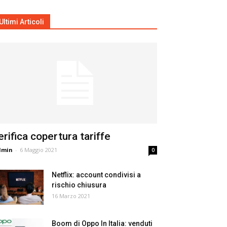
Ultimi Articoli
erifica copertura tariffe
dmin
-
6 Maggio 2021
0
Netflix: account condivisi a
rischio chiusura
16 Marzo 2021
Boom di Oppo In Italia: venduti