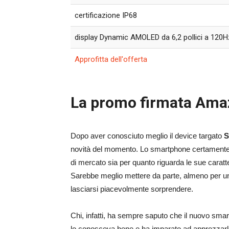
certificazione IP68
display Dynamic AMOLED da 6,2 pollici a 120H
Approfitta dell'offerta
La promo firmata Am
Dopo aver conosciuto meglio il device targato
S
novità del momento. Lo smartphone certamente bri
di mercato sia per quanto riguarda le sue caratte
Sarebbe meglio mettere da parte, almeno per un
lasciarsi piacevolmente sorprendere.
Chi, infatti, ha sempre saputo che il nuovo sma
lo conosceva bene e ha imparato ad apprezzarlo n