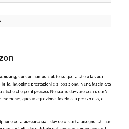
z;
azon
amsung
, concentriamoci subito su quella che è la vera
lla, ha ottime prestazioni e si posiziona in una fascia alta
ristiche che per il
prezzo
. Ne siamo davvero così sicuri?
 momento, questa equazione, fascia alta prezzo alto, e
rtphone della
coreana
sia il device di cui ha bisogno, chi non
on avrà più alcun dubbio sull’acquisto, soprattutto se il