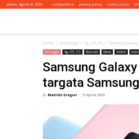
sabato, Agosto 8, 2026
comparatore
privacy policy
cookie policy
te
tariffe.it
Home
tecnologia
4g, LTE, 5G
Samsung Galaxy 
tecnologia
4g, LTE, 5G
featured
News
mobile
recen
Samsung Galaxy 
targata Samsun
Di
Matilde Gregori
-
15 Aprile 2020