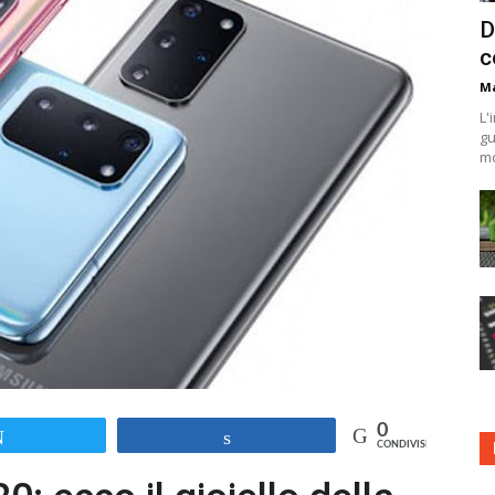
D
c
Ma
L'
gu
mo
0
Tweet
Share
CONDIVISIONI