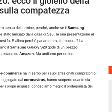
 ecco il gioiello della
 sulla compatezza
ro senso del termine, perché, anche se il
Samsung
e stato lanciato dalla casa di Seul, la sua presentazione al
esi fa. E allora perché parlarne ora, ti chiederai? La
orno il
Samsung Galaxy S20
gode di un
prezzo
quistarlo su
Amazon
. Ma andiamo per ordine.
’
e-commerce
ha in serbo per i suoi affezionati compratori o
 soggiogato dal
coronavirus
, hanno scoperto quanto sia
er i propri acquisti, conosciamo meglio il protagonista del