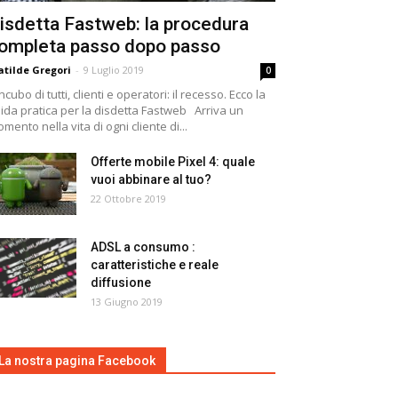
isdetta Fastweb: la procedura
ompleta passo dopo passo
tilde Gregori
-
9 Luglio 2019
0
incubo di tutti, clienti e operatori: il recesso. Ecco la
ida pratica per la disdetta Fastweb Arriva un
mento nella vita di ogni cliente di...
Offerte mobile Pixel 4: quale
vuoi abbinare al tuo?
22 Ottobre 2019
ADSL a consumo :
caratteristiche e reale
diffusione
13 Giugno 2019
La nostra pagina Facebook