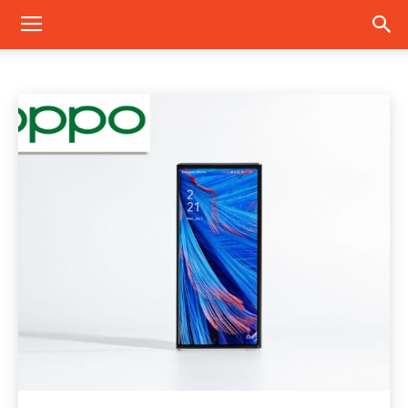
MOBILE
internet
mobile
Home
News
mobile