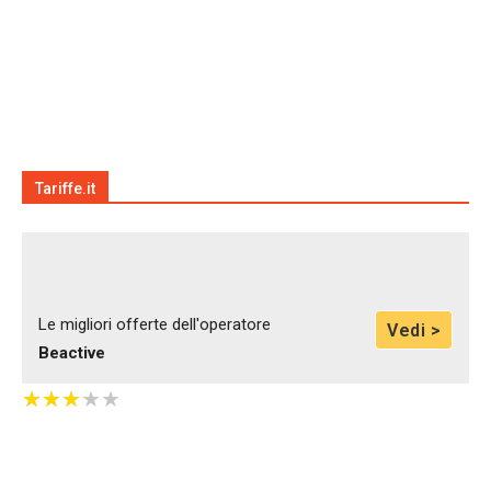
Tariffe.it
Le migliori offerte dell'operatore
Vedi >
Beactive
★
★
★
★
★
★
★
★
★
★