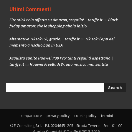
Ultimi Commenti
Fire stick tv in offerta su Amazon, scoprilo! | tariffe.it
Black
su
friday amazon: che lo shopping abbia inizio
Alternative TikTok? Sì, grazie. | tariffe.it
Tik Tok: l’app del
su
momento a rischio ban in USA
Acquista subito Huawei P30 Pro: tanti regali ti aspettano |
tariffe.it
Huawei FreeBuds3i: una musica mai sentita
su
comparatore
privacy policy
cookie policy
termini
© E-Consulting S.r.l. - P.I. 02046451205 - Strada Teverina Snc - 01100
Viterbo Copyright © Tariffe.it 2018-2026