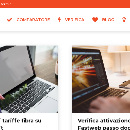
termini
COMPARATORE
VERIFICA
BLOG
 tariffe fibra su
Verifica attivazion
it
Fastweb passo do