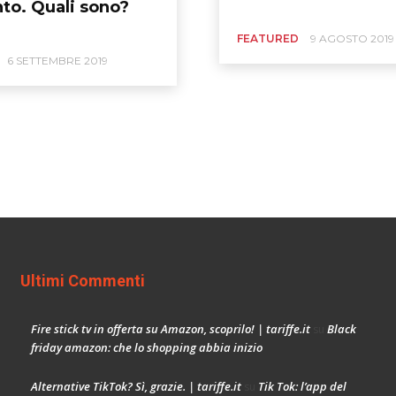
o. Quali sono?
FEATURED
9 AGOSTO 2019
6 SETTEMBRE 2019
Ultimi Commenti
Fire stick tv in offerta su Amazon, scoprilo! | tariffe.it
Black
su
friday amazon: che lo shopping abbia inizio
Alternative TikTok? Sì, grazie. | tariffe.it
Tik Tok: l’app del
su