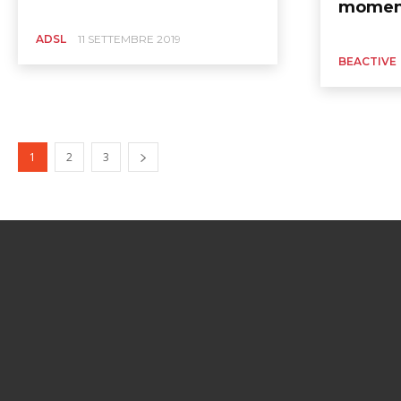
moment
ADSL
11 SETTEMBRE 2019
BEACTIVE
1
2
3