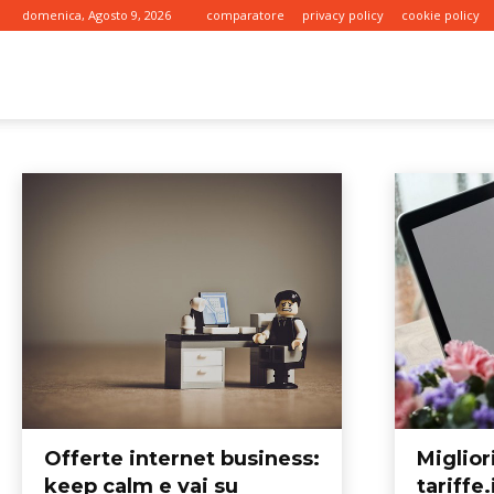
domenica, Agosto 9, 2026
comparatore
privacy policy
cookie policy
tariffe.it
FIBRA
4g, LTE, 5G
adsl
fibra
wireless
Home
tecnologia
fibra
Offerte internet business:
Migliori
keep calm e vai su
tariffe.