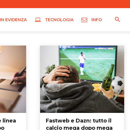
IN EVIDENZA
TECNOLOGIA
INFO
e linea
Fastweb e Dazn: tutto il
po
calcio mega dopo mega