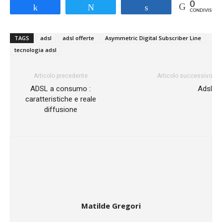
0
Share
Tweet
Share
CONDIVISIONI
TAGS
adsl
adsl offerte
Asymmetric Digital Subscriber Line
tecnologia adsl
Articolo precedente
Articolo successivo
ADSL a consumo :
Adsl
caratteristiche e reale
diffusione
Matilde Gregori