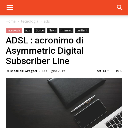
Home
tecnologia
adsl
tecnologia
adsl
Guide
News
internet
tariffe.it
ADSL : acronimo di
Asymmetric Digital
Subscriber Line
Di
Matilde Gregori
-
13 Giugno 2019
1498
0