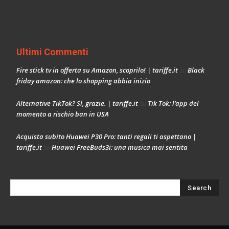
Ultimi Commenti
Fire stick tv in offerta su Amazon, scoprilo! | tariffe.it
Black
su
friday amazon: che lo shopping abbia inizio
Alternative TikTok? Sì, grazie. | tariffe.it
Tik Tok: l’app del
su
momento a rischio ban in USA
Acquista subito Huawei P30 Pro: tanti regali ti aspettano |
tariffe.it
Huawei FreeBuds3i: una musica mai sentita
su