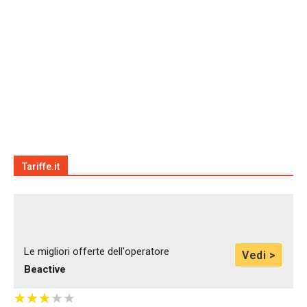
Tariffe.it
Le migliori offerte dell'operatore
Vedi >
Beactive
★
★
★
★
★
★
★
★
★
★