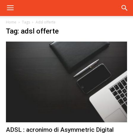
Home
Tags
Adsl offerte
Tag: adsl offerte
ADSL : acronimo di Asymmetric Digital