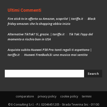
Ultimi Commenti
Fire stick tv in offerta su Amazon, scoprilo! | tariffe.it
Black
su
friday amazon: che lo shopping abbia inizio
Alternative TikTok? Sì, grazie. | tariffe.it
Tik Tok: l’app del
su
momento a rischio ban in USA
Acquista subito Huawei P30 Pro: tanti regali ti aspettano |
tariffe.it
Huawei FreeBuds3i: una musica mai sentita
su
comparatore
privacy policy
cookie policy
termini
© E-Consulting S.r.l. - P.I. 02046451205 - Strada Teverina Snc - 01100