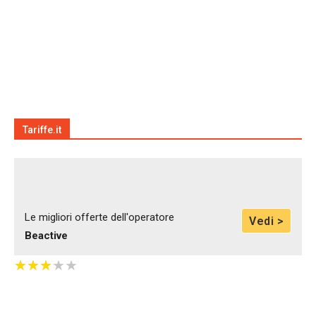
Tariffe.it
Le migliori offerte dell'operatore
Vedi >
Beactive
★
★
★
★
★
★
★
★
★
★