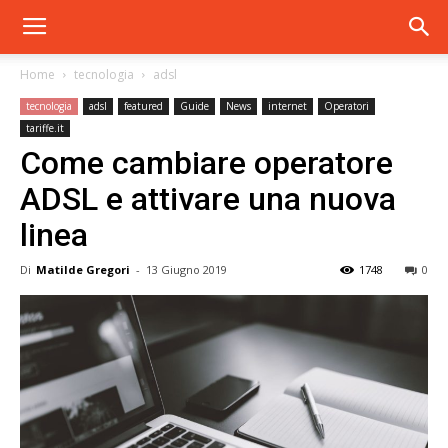
Home
tecnologia
adsl
tecnologia
adsl
featured
Guide
News
internet
Operatori
tariffe.it
Come cambiare operatore
ADSL e attivare una nuova
linea
Di
Matilde Gregori
-
13 Giugno 2019
1748
0