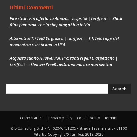
Ultimi Commenti
Fire stick tv in offerta su Amazon, scoprilo! | tariffe.it
Black
su
friday amazon: che lo shopping abbia inizio
Alternative TikTok? Sì, grazie. | tariffe.it
Tik Tok: l’app del
su
momento a rischio ban in USA
Acquista subito Huawei P30 Pro: tanti regali ti aspettano |
tariffe.it
Huawei FreeBuds3i: una musica mai sentita
su
comparatore
privacy policy
cookie policy
termini
© E-Consulting S.r.l. - P.I. 02046451205 - Strada Teverina Snc - 01100
Viterbo Copyright © Tariffe.it 2018-2026