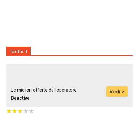
Tariffe.it
Le migliori offerte dell'operatore
Vedi >
Beactive
★
★
★
★
★
★
★
★
★
★