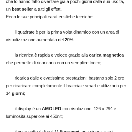
che lo hanno fatto diventare già a pochi giorni dalla sua uscita,
un
best seller
a tutti gli effetti.
Ecco le sue principali caratteristiche tecniche:
il quadrate è per la prima volta dinamico con un area di
visualizzazione aumentata del
20%
;
la ricarica è rapida e veloce grazie alla
carica magnetica
che permette di ricaricarlo con un semplice tocco;
ricarica dalle elevatissime prestazioni: bastano solo 2 ore
per ricaricare completamente il bracciale smart e utilizzarlo per
14 giorni
;
il display è un
AMOLED
con risoluzione 126 x 294 e
luminosità superiore ai 450nit;
il peso netto è di soli
11,9 grammi
, una piuma, a cui