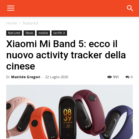
Home
featured
featured
News
mobile
tariffe.it
Xiaomi Mi Band 5: ecco il
nuovo activity tracker della
cinese
Di
Matilde Gregori
-
22 Luglio 2020
951
0