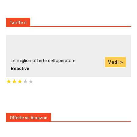
Tariffe.it
Le migliori offerte dell'operatore
Vedi >
Beactive
★
★
★
★
★
★
★
★
★
★
Offerte su Amazon