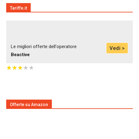
Tariffe.it
Le migliori offerte dell'operatore
Vedi >
Beactive
★
★
★
★
★
★
★
★
★
★
Offerte su Amazon