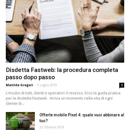
Disdetta Fastweb: la procedura completa
passo dopo passo
Matilde Gregori
-
9 Luglio 2019
0
L'incubo di tutti, clienti e operatori: il recesso. Ecco la guida pratica
per la disdetta Fastweb Arriva un momento nella vita di ogni
cliente di...
Offerte mobile Pixel 4: quale vuoi abbinare al
tuo?
22 Ottobre 2019