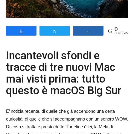
0
Share
Tweet
Share
CONDIVISIONI
Incantevoli sfondi e
tracce di tre nuovi Mac
mai visti prima: tutto
questo è macOS Big Sur
E’ notizia recente, di quelle che già accendono una certa
curiosità, di quelle che si accompagnano con un sonoro WOW.
Di cosa si tratta è presto detto: l’artefice è lei, la Mela di