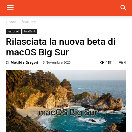
Home
featured
featured
tariffe.it
Rilasciata la nuova beta di
macOS Big Sur
Di
Matilde Gregori
-
3 Novembre 2020
1181
0