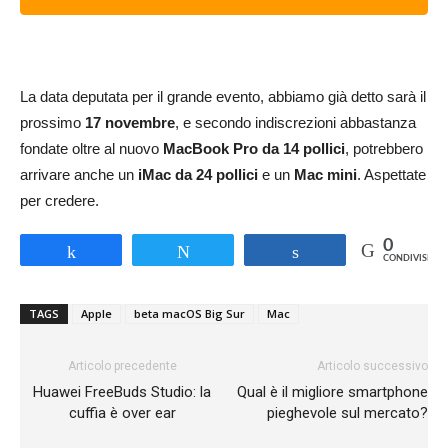
La data deputata per il grande evento, abbiamo già detto sarà il
prossimo
17 novembre
, e secondo indiscrezioni abbastanza
fondate oltre al nuovo
MacBook Pro da 14 pollici
, potrebbero
arrivare anche un
iMac da 24 pollici
e un
Mac mini
. Aspettate
per credere.
0
Share
Tweet
Share
CONDIVISIONI
TAGS
Apple
beta macOS Big Sur
Mac
Articolo precedente
Articolo successivo
Huawei FreeBuds Studio: la
Qual è il migliore smartphone
cuffia è over ear
pieghevole sul mercato?