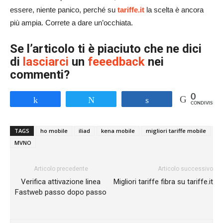
essere, niente panico, perché su
tariffe.it
la scelta è ancora
più ampia. Correte a dare un’occhiata.
Se l’articolo ti è piaciuto che ne dici
di
lasciarci
un
feeedback
nei
commenti?
0
Share
Tweet
Share
CONDIVISIONI
TAGS
ho mobile
iliad
kena mobile
migliori tariffe mobile
MVNO
Articolo precedente
Articolo successivo
Verifica attivazione linea
Migliori tariffe fibra su tariffe.it
Fastweb passo dopo passo