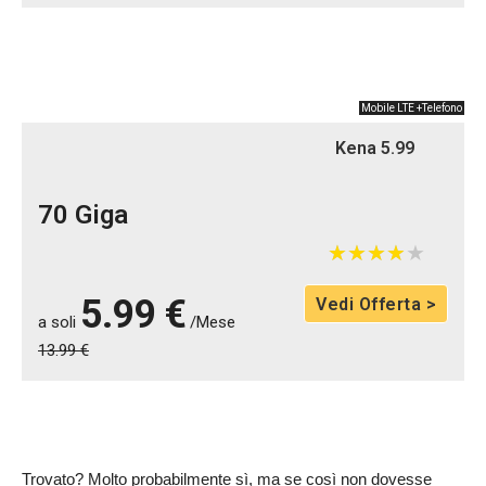
Mobile LTE +Telefono
Kena 5.99
70 Giga
★
★
★
★
★
★
★
★
★
★
5.99 €
Vedi Offerta >
a soli
/Mese
13.99 €
Trovato? Molto probabilmente sì, ma se così non dovesse