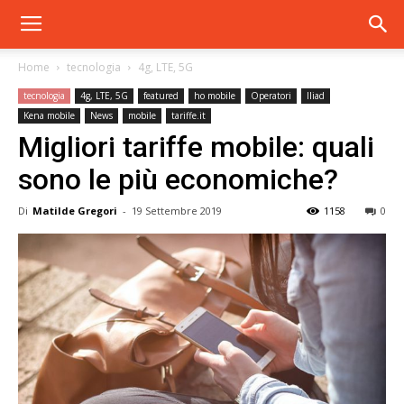
Home
tecnologia
4g, LTE, 5G
tecnologia
4g, LTE, 5G
featured
ho mobile
Operatori
Iliad
Kena mobile
News
mobile
tariffe.it
Migliori tariffe mobile: quali
sono le più economiche?
Di
Matilde Gregori
-
19 Settembre 2019
1158
0