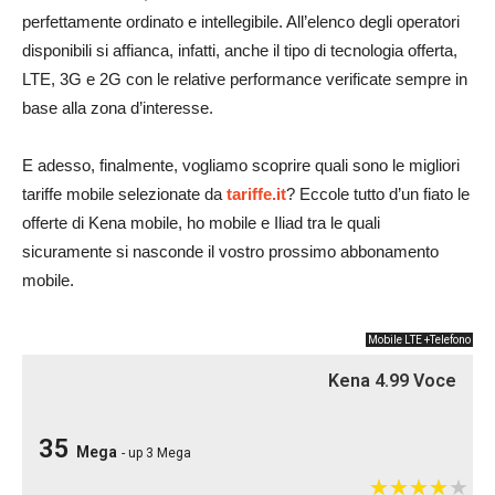
perfettamente ordinato e intellegibile. All’elenco degli operatori
disponibili si affianca, infatti, anche il tipo di tecnologia offerta,
LTE, 3G e 2G con le relative performance verificate sempre in
base alla zona d’interesse.
E adesso, finalmente, vogliamo scoprire quali sono le migliori
tariffe mobile selezionate da
tariffe.it
? Eccole tutto d’un fiato le
offerte di Kena mobile, ho mobile e Iliad tra le quali
sicuramente si nasconde il vostro prossimo abbonamento
mobile.
Mobile LTE +Telefono
Kena 4.99 Voce
35
Mega
- up 3 Mega
★
★
★
★
★
★
★
★
★
★