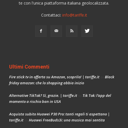
te con l'unica piattaforma italiana geolocalizzata.
Contattaci:
info@tariffe.it
Ultimi Commenti
Fire stick tv in offerta su Amazon, scoprilo! | tariffe.it
Black
su
friday amazon: che lo shopping abbia inizio
Alternative TikTok? Sì, grazie. | tariffe.it
Tik Tok: l’app del
su
momento a rischio ban in USA
Acquista subito Huawei P30 Pro: tanti regali ti aspettano |
tariffe.it
Huawei FreeBuds3i: una musica mai sentita
su