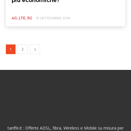
più economiche?
4G, LTE, 5G
19 SETTEMBRE 2019
1
2
tariffe.it : Offerte ADSL, fibra, Wireless e Mobile su misura per