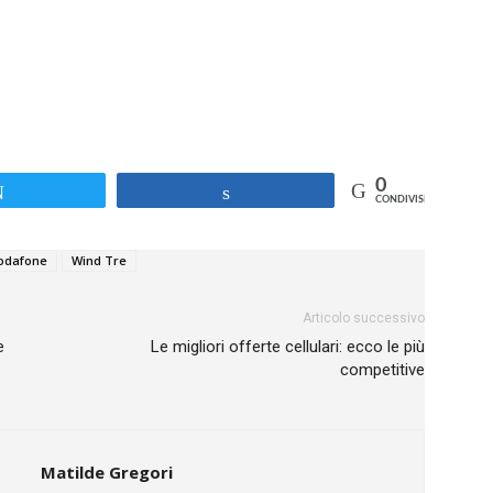
0
Tweet
Share
CONDIVISIONI
odafone
Wind Tre
Articolo successivo
e
Le migliori offerte cellulari: ecco le più
competitive
Matilde Gregori