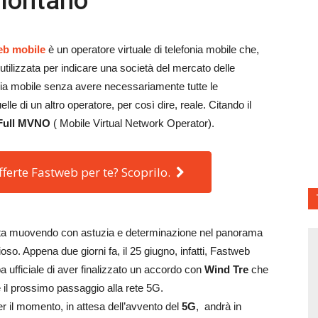
 lontano
eb mobile
è un operatore virtuale di telefonia mobile che,
 utilizzata per indicare una società del mercato delle
onia mobile senza avere necessariamente tutte le
lle di un altro operatore, per così dire, reale. Citando il
Full MVNO
( Mobile Virtual Network Operator).
fferte Fastweb per te? Scoprilo.
 sta muovendo con astuzia e determinazione nel panorama
oso. Appena due giorni fa, il 25 giugno, infatti, Fastweb
ufficiale di aver finalizzato un accordo con
Wind Tre
che
e il prossimo passaggio alla rete 5G.
er il momento, in attesa dell’avvento del
5G
, andrà in