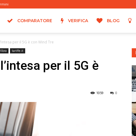
rmini
COMPARATORE
VERIFICA
BLOG
’intesa per il 5G è con Wind Tre
fibra
tariffe.it
’intesa per il 5G è
1059
0