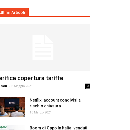
Ultimi Articoli
erifica copertura tariffe
dmin
-
6 Maggio 2021
0
Netflix: account condivisi a
rischio chiusura
16 Marzo 2021
Boom di Oppo In Italia: venduti