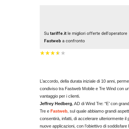
Su
tariffe.it
le migliori offerte dell'operatore
Fastweb
a confronto
★
★
★
★
★
★
★
★
★
★
L’accordo, della durata iniziale di 10 anni, perm
condiviso tra Fastweb Mobile e Tre Wind con un i
vantaggio per i clienti.
Jeffrey Hedberg
, AD di Wind Tre: “E’ con gran
Tre e
Fastweb
, sul quale abbiamo grandi aspetta
consentirà, infatti, di accelerare ulteriormente il
nuove applicazioni, con l’obiettivo di soddisfare l