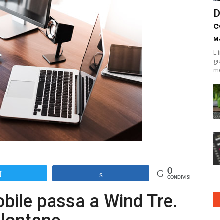
D
c
Ma
L'
gu
mo
0
Tweet
Share
CONDIVISIONI
bile passa a Wind Tre.