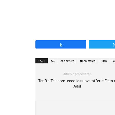
Share
TAGS
5G
copertura
fibra ottica
Tim
V
Articolo precedente
Tariffe Telecom: ecco le nuove offerte Fibra 
Adsl