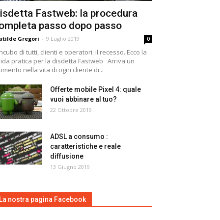
isdetta Fastweb: la procedura
ompleta passo dopo passo
tilde Gregori
-
9 Luglio 2019
0
incubo di tutti, clienti e operatori: il recesso. Ecco la
ida pratica per la disdetta Fastweb Arriva un
mento nella vita di ogni cliente di...
Offerte mobile Pixel 4: quale
vuoi abbinare al tuo?
22 Ottobre 2019
ADSL a consumo :
caratteristiche e reale
diffusione
13 Giugno 2019
La nostra pagina Facebook