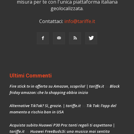
misura per te con l'unica piattaforma italiana
geolocalizzata.
Contattaci:
info@tariffe.it
Ultimi Commenti
Fire stick tv in offerta su Amazon, scoprilo! | tariffe.it
Black
su
friday amazon: che lo shopping abbia inizio
Alternative TikTok? Sì, grazie. | tariffe.it
Tik Tok: l’app del
su
momento a rischio ban in USA
Acquista subito Huawei P30 Pro: tanti regali ti aspettano |
tariffe.it
Huawei FreeBuds3i: una musica mai sentita
su