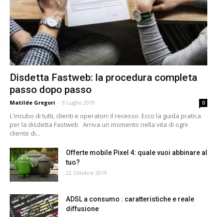
Disdetta Fastweb: la procedura completa
passo dopo passo
Matilde Gregori
-
9 Luglio 2019
0
L'incubo di tutti, clienti e operatori: il recesso. Ecco la guida pratica
per la disdetta Fastweb Arriva un momento nella vita di ogni
cliente di...
Offerte mobile Pixel 4: quale vuoi abbinare al
tuo?
22 Ottobre 2019
ADSL a consumo : caratteristiche e reale
diffusione