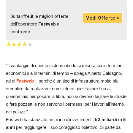
Su
tariffe.it
le migliori offerte
Vedi Offerte >
dell'operatore
Fastweb
a
confronto
★
★
★
★
★
★
★
★
★
★
“Il vantaggio di questo sistema ibrido si misura sia in termini
economici sia in termini di tempo – spiega Alberto Calcagno,
ad di
Fastweb
– perché è un tipo di infrastruttura molto più
semplice da realizzare: non si deve più scavare fino al
condominio per posare la fibra, non si devono tagliare le strade
o fare pozzetti e non servono i permessi per i lavori all’interno
dei palazzi”.
Fastweb ha stanziato un piano d’investimenti di
3 miliardi in 5
anni
per raggiungere il suo coraggioso obiettivo. Si parte da