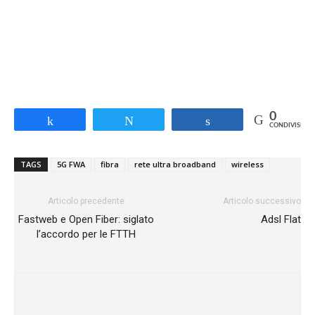
0
Share
Tweet
Share
CONDIVISIONI
TAGS
5G FWA
fibra
rete ultra broadband
wireless
Articolo precedente
Articolo successivo
Fastweb e Open Fiber: siglato
Adsl Flat
l’accordo per le FTTH