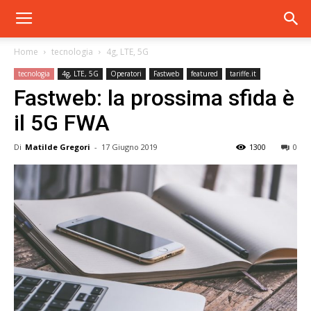
Home
tecnologia
4g, LTE, 5G
tecnologia
4g, LTE, 5G
Operatori
Fastweb
featured
tariffe.it
Fastweb: la prossima sfida è
il 5G FWA
Di
Matilde Gregori
-
17 Giugno 2019
1300
0