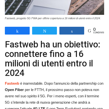
Fastweb, progetto 5G FWA per offrire copertura a 16 milioni di utenti entro il 2024.
0
Share
Tweet
Share
CONDIVISIONI
Fastweb ha un obiettivo:
connettere fino a 16
milioni di utenti entro il
2024
Fastweb
è inarrestabile. Dopo l’annuncio della partnership con
Open Fiber
per le FTTH, il prossimo passo non poteva non
avere nel suo spirito il 5G. Per i meno esperti, con il termine
5G s’intende la rete di nuova generazione che andrà a
superare l’attuale
4G LTE
(Long Term Evolution) portando una