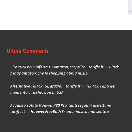
Ultimi Commenti
Fire stick tv in offerta su Amazon, scoprilo! | tariffe.it
Black
su
friday amazon: che lo shopping abbia inizio
Alternative TikTok? Sì, grazie. | tariffe.it
Tik Tok: l’app del
su
momento a rischio ban in USA
Acquista subito Huawei P30 Pro: tanti regali ti aspettano |
tariffe.it
Huawei FreeBuds3i: una musica mai sentita
su