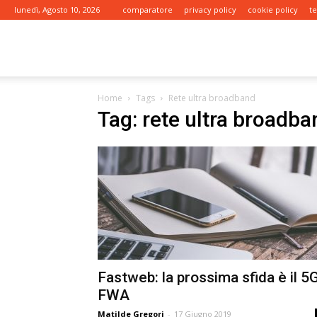
lunedì, Agosto 10, 2026
comparatore
privacy policy
cookie policy
t
tariffe.it
Home
Tags
Rete ultra broadband
Tag: rete ultra broadba
Fastweb: la prossima sfida è il 5
FWA
Matilde Gregori
-
17 Giugno 2019