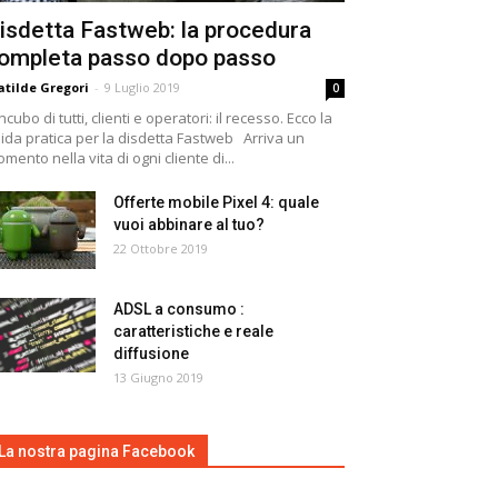
isdetta Fastweb: la procedura
ompleta passo dopo passo
tilde Gregori
-
9 Luglio 2019
0
incubo di tutti, clienti e operatori: il recesso. Ecco la
ida pratica per la disdetta Fastweb Arriva un
mento nella vita di ogni cliente di...
Offerte mobile Pixel 4: quale
vuoi abbinare al tuo?
22 Ottobre 2019
ADSL a consumo :
caratteristiche e reale
diffusione
13 Giugno 2019
La nostra pagina Facebook