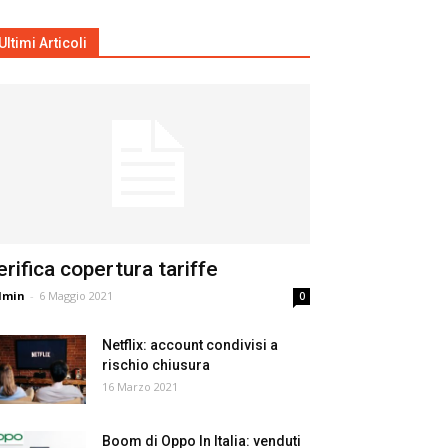
Ultimi Articoli
erifica copertura tariffe
dmin
-
6 Maggio 2021
0
Netflix: account condivisi a
rischio chiusura
16 Marzo 2021
Boom di Oppo In Italia: venduti