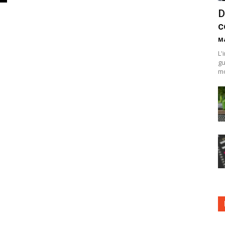
D
c
Ma
L'
gu
mo