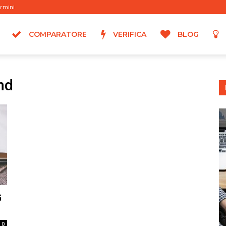
ermini
COMPARATORE
VERIFICA
BLOG
nd
G
0