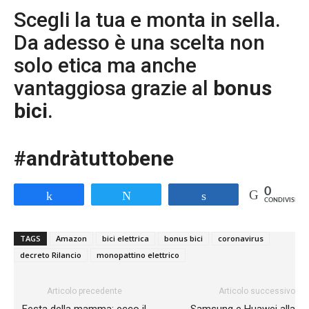
Scegli la tua e monta in sella.
Da adesso è una scelta non
solo etica ma anche
vantaggiosa grazie al
bonus
bici
.
#andràtuttobene
0
Share
Tweet
Share
CONDIVISIONI
TAGS
Amazon
bici elettrica
bonus bici
coronavirus
decreto Rilancio
monopattino elettrico
Articolo precedente
Articolo successivo
Festa della mamma: ecco il
Samsung e Huawei alla