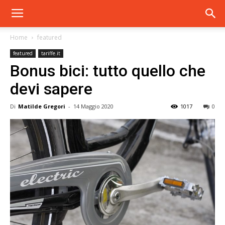
Home
featured
featured
tariffe.it
Bonus bici: tutto quello che
devi sapere
Di
Matilde Gregori
-
14 Maggio 2020
1017
0