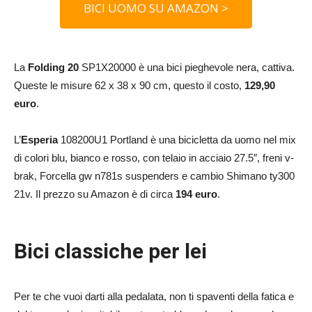
BICI UOMO SU AMAZON >
La
Folding 20
SP1X20000 è una bici pieghevole nera, cattiva.
Queste le misure 62 x 38 x 90 cm, questo il costo,
129,90
euro
.
L’
Esperia
108200U1 Portland è una bicicletta da uomo nel mix
di colori blu, bianco e rosso, con te
laio in acciaio 27.5″, f
reni v-
brak,
Forcella gw n781s suspenders e c
ambio Shimano ty300
21v. Il prezzo su Amazon è di circa
194 euro
.
Bici classiche per lei
Per te che vuoi darti alla pedalata, non ti spaventi della fatica e