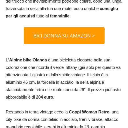
del trucco che inevitabilmente potrebbe colare, dopo una lunga
traversata in sella alla tua due ruote, ecco qualche
consiglio
per gli acquisti
tutto
al femminile
.
BICI DONNA SU AMAZON >
L
‘Alpine bike Olanda
è una bicicletta elegante nella sua
colorazione che ricorda il verde Tiffany (già solo per questo va
attenzionata il giusto) e dallo spirito vintage. Il t
elaio è in
alluminio 46 cm, la f
orcella in acciaio, la s
ella alpina è
sfacciatamente retrò e le ruote sono
da 26″. Il prezzo piuttosto
abbordabile è di
204 euro
.
Restando in tema vintage ecco la
Coppi Woman Retro
, una
city bike da donna con
telaio in acciaio, f
reni v brake, a
ttacco
manubrio regolabile, c
erchi in alluminio da 28, c
ambio