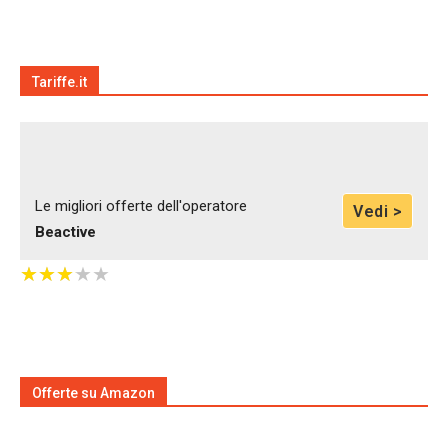
Tariffe.it
Le migliori offerte dell'operatore
Vedi >
Beactive
★
★
★
★
★
★
★
★
★
★
Offerte su Amazon