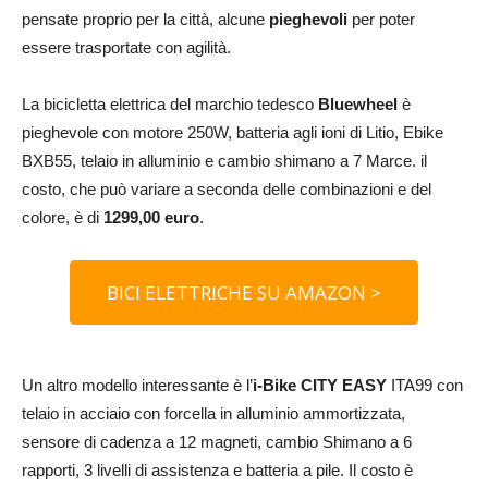
pensate proprio per la città, alcune
pieghevoli
per poter
essere trasportate con agilità.
La bicicletta elettrica del marchio tedesco
Bluewheel
è
pieghevole con motore 250W, batteria agli ioni di Litio, Ebike
BXB55, telaio in alluminio e cambio shimano a 7 Marce. il
costo, che può variare a seconda delle combinazioni e del
colore, è di
1299,00 euro
.
BICI ELETTRICHE SU AMAZON >
Un altro modello interessante è l’
i-Bike CITY EASY
ITA99 con
t
elaio in acciaio con forcella in alluminio ammortizzata,
s
ensore di cadenza a 12 magneti, c
ambio Shimano a 6
rapporti, 3
livelli di assistenza e batteria a pile. Il costo è