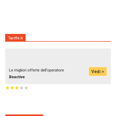
Tariffe.it
Le migliori offerte dell'operatore
Vedi >
Beactive
★
★
★
★
★
★
★
★
★
★