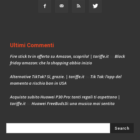
Ultimi Commenti
Fire stick tv in offerta su Amazon, scoprilo! | tariffe.it
Black
su
friday amazon: che lo shopping abbia inizio
Alternative TikTok? Sì, grazie. | tariffe.it
Tik Tok: l’app del
su
momento a rischio ban in USA
Acquista subito Huawei P30 Pro: tanti regali ti aspettano |
tariffe.it
Huawei FreeBuds3i: una musica mai sentita
su