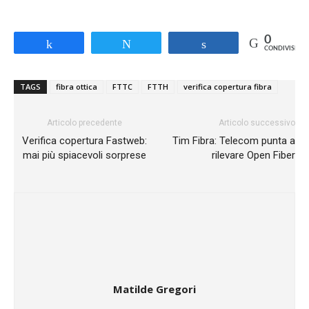
0
Share
Tweet
Share
CONDIVISIONI
TAGS
fibra ottica
FTTC
FTTH
verifica copertura fibra
Articolo precedente
Articolo successivo
Verifica copertura Fastweb:
Tim Fibra: Telecom punta a
mai più spiacevoli sorprese
rilevare Open Fiber
Matilde Gregori