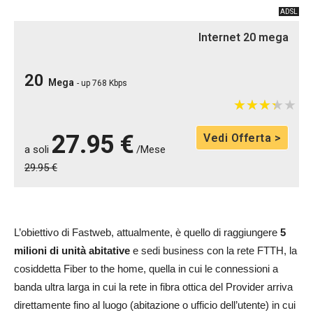
ADSL
Internet 20 mega
20
Mega
- up 768 Kbps
★
★
★
★
★
★
★
★
★
★
27.95 €
Vedi Offerta >
a soli
/Mese
29.95 €
L’obiettivo di Fastweb, attualmente, è quello di raggiungere
5
milioni di unità abitative
e sedi business con la rete FTTH, la
cosiddetta Fiber to the home, quella in cui le connessioni a
banda ultra larga in cui la rete in fibra ottica del Provider arriva
direttamente fino al luogo (abitazione o ufficio dell’utente) in cui