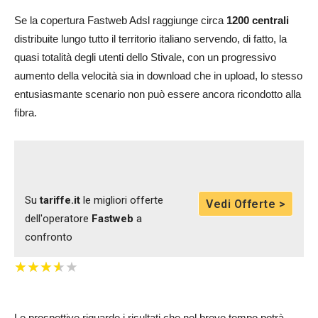
Se la copertura Fastweb Adsl raggiunge circa
1200 centrali
distribuite lungo tutto il territorio italiano servendo, di fatto, la
quasi totalità degli utenti dello Stivale, con un progressivo
aumento della velocità sia in download che in upload, lo stesso
entusiasmante scenario non può essere ancora ricondotto alla
fibra.
Su
tariffe.it
le migliori offerte
Vedi Offerte >
dell'operatore
Fastweb
a
confronto
★
★
★
★
★
★
★
★
★
★
Le prospettive riguardo i risultati che nel breve tempo potrà