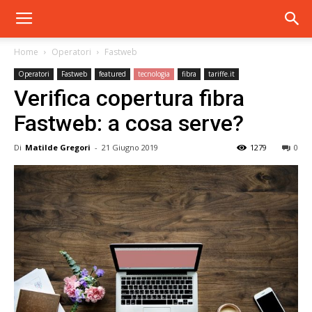
Home
Operatori
Fastweb
Operatori
Fastweb
featured
tecnologia
fibra
tariffe.it
Verifica copertura fibra
Fastweb: a cosa serve?
Di
Matilde Gregori
-
21 Giugno 2019
1279
0