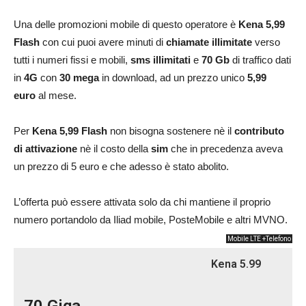
Una delle promozioni mobile di questo operatore è
Kena 5,99
Flash
con cui puoi avere minuti di
chiamate illimitate
verso
tutti i numeri fissi e mobili,
sms illimitati
e
70 Gb
di traffico dati
in
4G
con
30 mega
in download, ad un prezzo unico
5,99
euro
al mese.
Per
Kena 5,99 Flash
non bisogna sostenere nè il
contributo
di attivazione
nè il costo della
sim
che in precedenza aveva
un prezzo di 5 euro e che adesso è stato abolito.
L’offerta può essere attivata solo da chi mantiene il proprio
numero portandolo da Iliad mobile, PosteMobile e altri MVNO.
Mobile LTE +Telefono
Kena 5.99
70 Giga