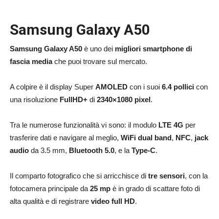
Samsung Galaxy A50
Samsung Galaxy A50
è uno dei
migliori smartphone di
fascia media
che puoi trovare sul mercato.
A colpire è il display Super
AMOLED
con i suoi
6.4 pollici
con
una risoluzione
FullHD+
di
2340×1080 pixel
.
Tra le numerose funzionalità vi sono: il modulo
LTE 4G
per
trasferire dati e navigare al meglio,
WiFi
dual band
,
NFC
,
jack
audio
da 3.5 mm,
Bluetooth 5.0
, e la
Type-C
.
Il comparto fotografico che si arricchisce di
tre sensori
, con la
fotocamera principale da
25 mp
è in grado di scattare foto di
alta qualità e di registrare
video full HD
.