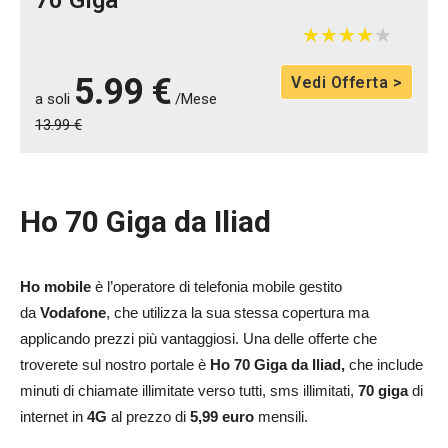
★
★
★
★
★
★
★
★
★
★
5.99 €
Vedi Offerta >
a soli
/Mese
13.99 €
Ho 70 Giga da Iliad
Ho mobile
è l’operatore di telefonia mobile gestito
da
Vodafone
, che utilizza la sua stessa copertura ma
applicando prezzi più vantaggiosi. Una delle offerte che
troverete sul nostro portale è
Ho 70 Giga da Iliad,
che include
minuti di chiamate illimitate verso tutti, sms illimitati,
70 giga
di
internet in
4G
al prezzo di
5,99 euro
mensili.