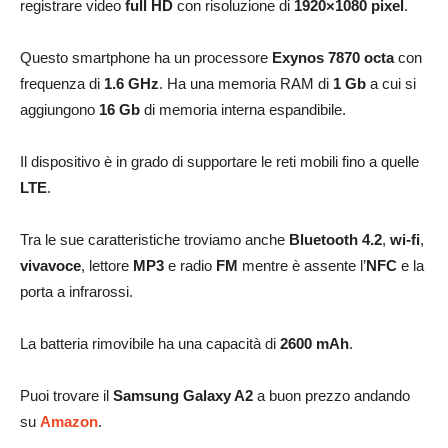
registrare video
full HD
con risoluzione di
1920×1080 pixel
.
Questo smartphone ha un processore
Exynos 7870 octa
con
frequenza di
1.6 GHz
. Ha una memoria RAM di
1 Gb
a cui si
aggiungono
16 Gb
di memoria interna espandibile.
Il dispositivo è in grado di supportare le reti mobili fino a quelle
LTE
.
Tra le sue caratteristiche troviamo anche
Bluetooth 4.2
,
wi-fi
,
vivavoce
, lettore
MP3
e radio
FM
mentre è assente l’
NFC
e la
porta a infrarossi.
La batteria rimovibile ha una capacità di
2600 mAh
.
Puoi trovare il
Samsung Galaxy A2
a buon prezzo andando
su
Amazon
.