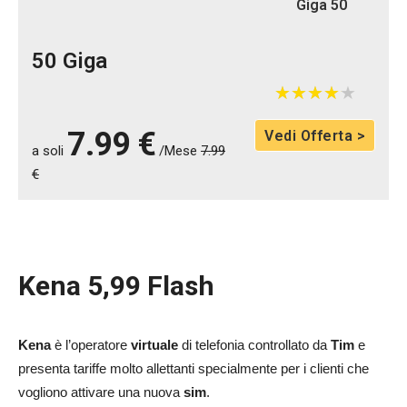
Giga 50
50 Giga
★
★
★
★
★
★
★
★
★
★
7.99 €
Vedi Offerta >
a soli
/Mese
7.99
€
Kena 5,99 Flash
Kena
è l’operatore
virtuale
di telefonia controllato da
Tim
e
presenta tariffe molto allettanti specialmente per i clienti che
vogliono attivare una nuova
sim
.