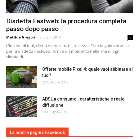
Disdetta Fastweb: la procedura completa
passo dopo passo
Matilde Gregori
-
9 Luglio 2019
0
L'incubo di tutti, clienti e operatori: il recesso. Ecco la guida pratica
per la disdetta Fastweb Arriva un momento nella vita di ogni
cliente di...
Offerte mobile Pixel 4: quale vuoi abbinare al
tuo?
22 Ottobre 2019
ADSL a consumo : caratteristiche e reale
diffusione
13 Giugno 2019
La nostra pagina Facebook