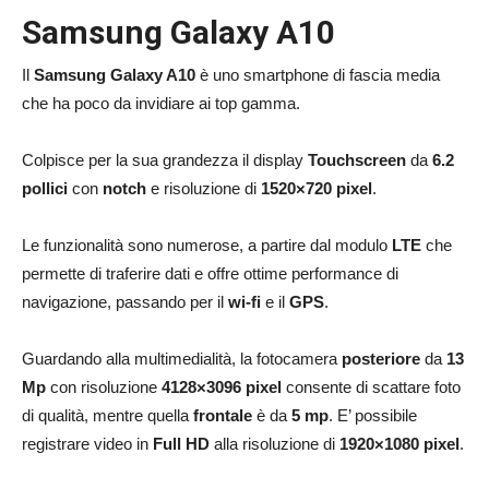
Samsung Galaxy A10
Il
Samsung Galaxy A10
è uno smartphone di fascia media
che ha poco da invidiare ai top gamma.
Colpisce per la sua grandezza il display
Touchscreen
da
6.2
pollici
con
notch
e risoluzione di
1520×720 pixel
.
Le funzionalità sono numerose, a partire dal modulo
LTE
che
permette di traferire dati e offre ottime performance di
navigazione, passando per il
wi-fi
e il
GPS
.
Guardando alla multimedialità, la fotocamera
posteriore
da
13
Mp
con risoluzione
4128×3096 pixel
consente di scattare foto
di qualità,
mentre quella
frontale
è da
5 mp
. E’ possibile
registrare video in
Full HD
alla risoluzione di
1920×1080 pixel
.