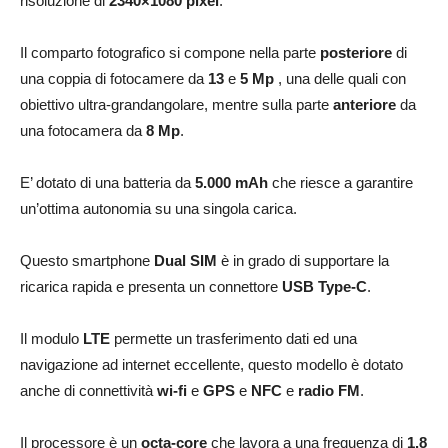
risoluzione di
2340×1080 pixel
.
Il comparto fotografico si compone nella parte
posteriore
di
una coppia di fotocamere da
13
e
5 Mp
, una delle quali con
obiettivo ultra-grandangolare, mentre sulla parte
anteriore
da
una fotocamera da
8 Mp
.
E’ dotato di una batteria da
5.000 mAh
che riesce a garantire
un’ottima autonomia su una singola carica.
Questo smartphone
Dual SIM
è in grado di supportare la
ricarica rapida e presenta un connettore
USB Type-C
.
Il modulo
LTE
permette un trasferimento dati ed una
navigazione ad internet eccellente, questo modello è dotato
anche di connettività
wi-fi
e
GPS
e
NFC
e
radio FM
.
Il processore è un
octa-core
che lavora a una frequenza di
1.8