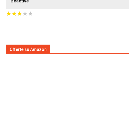
Beactive
★
★
★
★
★
★
★
★
★
★
Offerte su Amazon