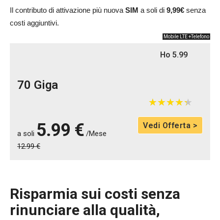
Il contributo di attivazione più nuova
SIM
a soli di
9,99€
senza
costi aggiuntivi.
Mobile LTE +Telefono
Ho 5.99
70 Giga
★
★
★
★
★
★
★
★
★
★
5.99 €
Vedi Offerta >
a soli
/Mese
12.99 €
Risparmia sui costi senza
rinunciare alla qualità,