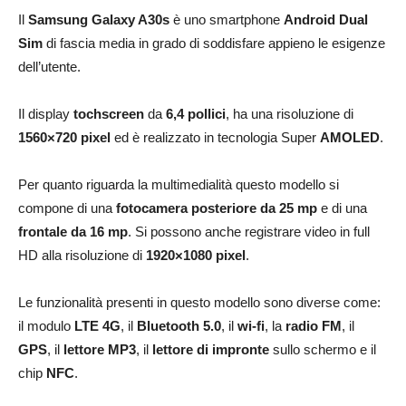
Il
Samsung Galaxy A30s
è uno smartphone
Android
Dual
Sim
di fascia media in grado di soddisfare appieno le esigenze
dell’utente.
Il display
tochscreen
da
6,4 pollici
, ha una risoluzione di
1560×720 pixel
ed è realizzato in tecnologia Super
AMOLED
.
Per quanto riguarda la multimedialità questo modello si
compone di una
fotocamera posteriore da 25 mp
e di una
frontale da 16 mp
. Si possono anche registrare video in full
HD alla risoluzione di
1920×1080 pixel
.
Le funzionalità presenti in questo modello sono diverse come:
il modulo
LTE 4G
, il
Bluetooth 5.0
, il
wi-fi
, la
radio FM
, il
GPS
, il
lettore
MP3
, il
lettore di impronte
sullo schermo e il
chip
NFC
.