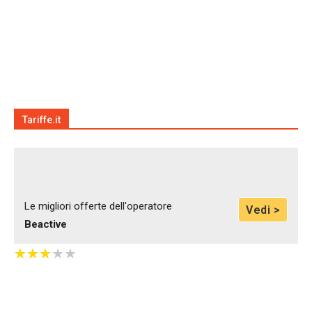
Tariffe.it
Le migliori offerte dell'operatore
Vedi >
Beactive
★
★
★
★
★
★
★
★
★
★