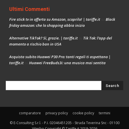
Ultimi Commenti
Fire stick tv in offerta su Amazon, scoprilo! | tariffe.it
Black
su
friday amazon: che lo shopping abbia inizio
Alternative TikTok? Sì, grazie. | tariffe.it
Tik Tok: l’app del
su
momento a rischio ban in USA
Acquista subito Huawei P30 Pro: tanti regali ti aspettano |
tariffe.it
Huawei FreeBuds3i: una musica mai sentita
su
comparatore
privacy policy
cookie policy
termini
© E-Consulting S.r.l. - P.I. 02046451205 - Strada Teverina Snc - 01100
Viterbo Copyright © Tariffe.it 2018-2026