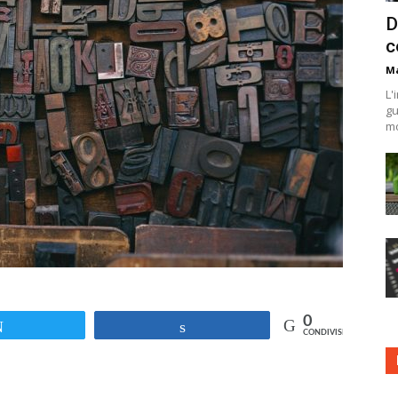
D
c
Ma
L'
gu
mo
0
Tweet
Share
CONDIVISIONI