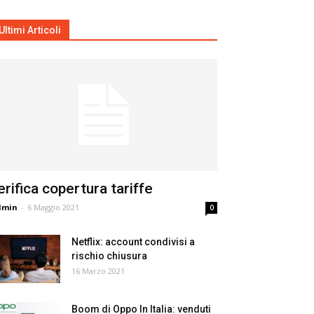
Ultimi Articoli
erifica copertura tariffe
dmin
-
6 Maggio 2021
0
Netflix: account condivisi a
rischio chiusura
16 Marzo 2021
Boom di Oppo In Italia: venduti