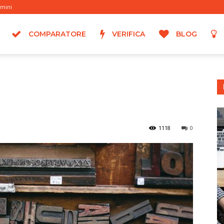
rmini
COMPARATORE
VERIFICA
BLOG
1118
0