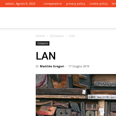
sabato, Agosto 8, 2026
comparatore
privacy policy
cookie policy
te
tariffe.it
Home
Glossario
LAN
Glossario
LAN
Di
Matilde Gregori
-
17 Giugno 2019