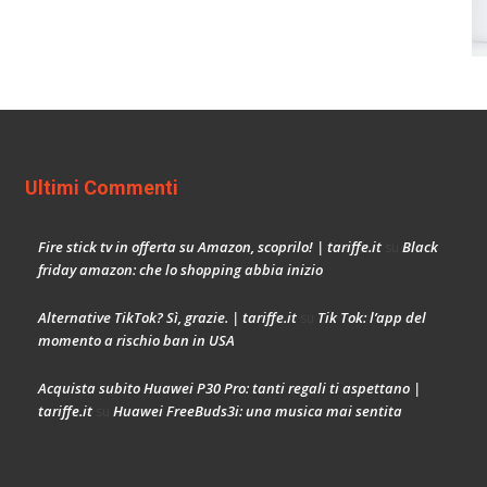
Ultimi Commenti
Fire stick tv in offerta su Amazon, scoprilo! | tariffe.it
Black
su
friday amazon: che lo shopping abbia inizio
Alternative TikTok? Sì, grazie. | tariffe.it
Tik Tok: l’app del
su
momento a rischio ban in USA
Acquista subito Huawei P30 Pro: tanti regali ti aspettano |
tariffe.it
Huawei FreeBuds3i: una musica mai sentita
su