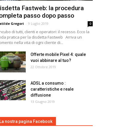
isdetta Fastweb: la procedura
ompleta passo dopo passo
tilde Gregori
-
9 Luglio 2019
0
incubo di tutti, clienti e operatori: il recesso. Ecco la
ida pratica per la disdetta Fastweb Arriva un
mento nella vita di ogni cliente di...
Offerte mobile Pixel 4: quale
vuoi abbinare al tuo?
22 Ottobre 2019
ADSL a consumo :
caratteristiche e reale
diffusione
13 Giugno 2019
La nostra pagina Facebook