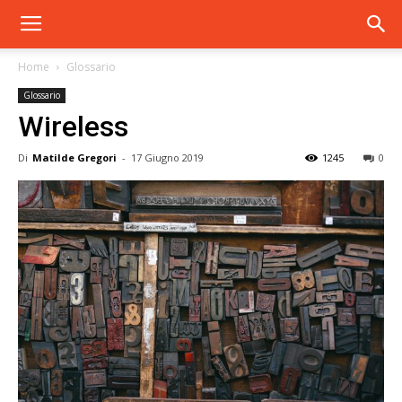
Home
Glossario
Glossario
Wireless
Di
Matilde Gregori
-
17 Giugno 2019
1245
0