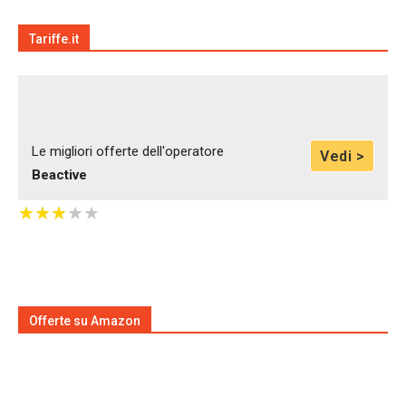
Tariffe.it
Le migliori offerte dell'operatore
Vedi >
Beactive
★
★
★
★
★
★
★
★
★
★
Offerte su Amazon