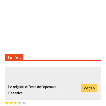
Tariffe.it
Le migliori offerte dell'operatore
Vedi >
Beactive
★
★
★
★
★
★
★
★
★
★