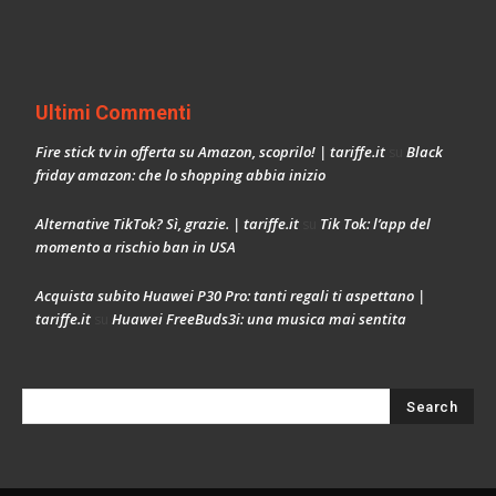
Ultimi Commenti
Fire stick tv in offerta su Amazon, scoprilo! | tariffe.it
Black
su
friday amazon: che lo shopping abbia inizio
Alternative TikTok? Sì, grazie. | tariffe.it
Tik Tok: l’app del
su
momento a rischio ban in USA
Acquista subito Huawei P30 Pro: tanti regali ti aspettano |
tariffe.it
Huawei FreeBuds3i: una musica mai sentita
su