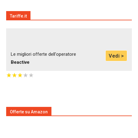
Tariffe.it
Le migliori offerte dell'operatore
Vedi >
Beactive
★
★
★
★
★
★
★
★
★
★
Offerte su Amazon