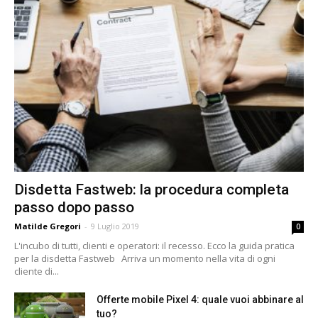
Disdetta Fastweb: la procedura completa
passo dopo passo
Matilde Gregori
-
9 Luglio 2019
0
L'incubo di tutti, clienti e operatori: il recesso. Ecco la guida pratica
per la disdetta Fastweb Arriva un momento nella vita di ogni
cliente di...
Offerte mobile Pixel 4: quale vuoi abbinare al
tuo?