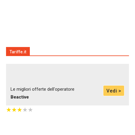
Tariffe.it
Le migliori offerte dell'operatore
Vedi >
Beactive
★
★
★
★
★
★
★
★
★
★