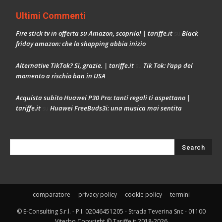
Ultimi Commenti
Fire stick tv in offerta su Amazon, scoprilo! | tariffe.it
Black
su
friday amazon: che lo shopping abbia inizio
Alternative TikTok? Sì, grazie. | tariffe.it
Tik Tok: l’app del
su
momento a rischio ban in USA
Acquista subito Huawei P30 Pro: tanti regali ti aspettano |
tariffe.it
Huawei FreeBuds3i: una musica mai sentita
su
comparatore
privacy policy
cookie policy
termini
© E-Consulting S.r.l. - P.I. 02046451205 - Strada Teverina Snc - 01100
Viterbo Copyright © Tariffe.it 2018-2026