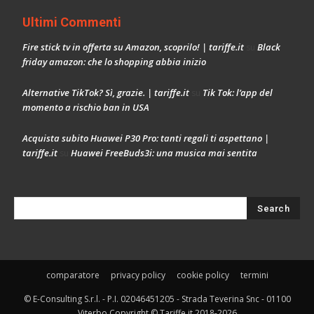
Ultimi Commenti
Fire stick tv in offerta su Amazon, scoprilo! | tariffe.it
Black
su
friday amazon: che lo shopping abbia inizio
Alternative TikTok? Sì, grazie. | tariffe.it
Tik Tok: l’app del
su
momento a rischio ban in USA
Acquista subito Huawei P30 Pro: tanti regali ti aspettano |
tariffe.it
Huawei FreeBuds3i: una musica mai sentita
su
comparatore
privacy policy
cookie policy
termini
© E-Consulting S.r.l. - P.I. 02046451205 - Strada Teverina Snc - 01100
Viterbo Copyright © Tariffe.it 2018-2026