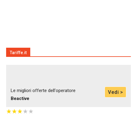
Tariffe.it
Le migliori offerte dell'operatore
Vedi >
Beactive
★
★
★
★
★
★
★
★
★
★