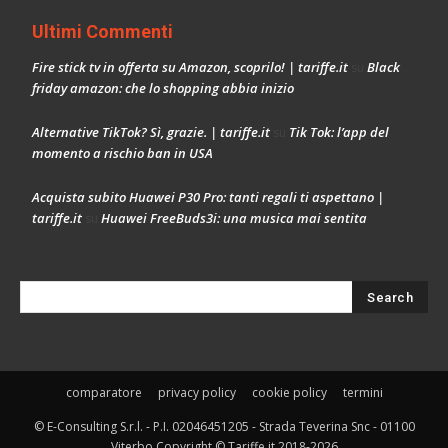
Ultimi Commenti
Fire stick tv in offerta su Amazon, scoprilo! | tariffe.it
Black
su
friday amazon: che lo shopping abbia inizio
Alternative TikTok? Sì, grazie. | tariffe.it
Tik Tok: l’app del
su
momento a rischio ban in USA
Acquista subito Huawei P30 Pro: tanti regali ti aspettano |
tariffe.it
Huawei FreeBuds3i: una musica mai sentita
su
comparatore
privacy policy
cookie policy
termini
© E-Consulting S.r.l. - P.I. 02046451205 - Strada Teverina Snc - 01100
Viterbo Copyright © Tariffe.it 2018-2026