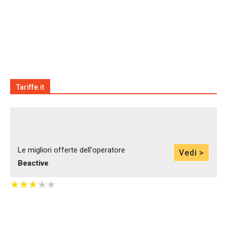
Tariffe.it
Le migliori offerte dell'operatore
Vedi >
Beactive
★
★
★
★
★
★
★
★
★
★