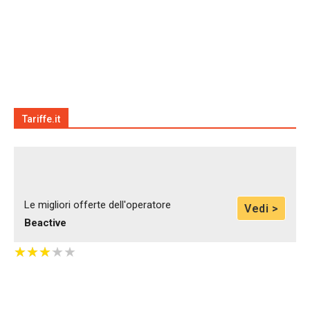
Tariffe.it
Le migliori offerte dell'operatore
Vedi >
Beactive
★
★
★
★
★
★
★
★
★
★