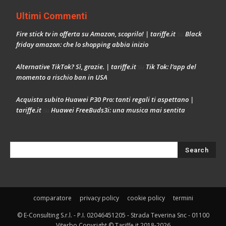
Ultimi Commenti
Fire stick tv in offerta su Amazon, scoprilo! | tariffe.it
Black
su
friday amazon: che lo shopping abbia inizio
Alternative TikTok? Sì, grazie. | tariffe.it
Tik Tok: l’app del
su
momento a rischio ban in USA
Acquista subito Huawei P30 Pro: tanti regali ti aspettano |
tariffe.it
Huawei FreeBuds3i: una musica mai sentita
su
comparatore
privacy policy
cookie policy
termini
© E-Consulting S.r.l. - P.I. 02046451205 - Strada Teverina Snc - 01100
Viterbo Copyright © Tariffe.it 2018-2026