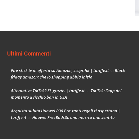
Ultimi Commenti
Fire stick tv in offerta su Amazon, scoprilo! | tariffe.it
Black
su
friday amazon: che lo shopping abbia inizio
Alternative TikTok? Sì, grazie. | tariffe.it
Tik Tok: l’app del
su
momento a rischio ban in USA
Acquista subito Huawei P30 Pro: tanti regali ti aspettano |
tariffe.it
Huawei FreeBuds3i: una musica mai sentita
su