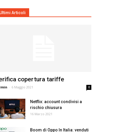
Ultimi Articoli
erifica copertura tariffe
dmin
-
6 Maggio 2021
0
Netflix: account condivisi a
rischio chiusura
16 Marzo 2021
Boom di Oppo In Italia: venduti