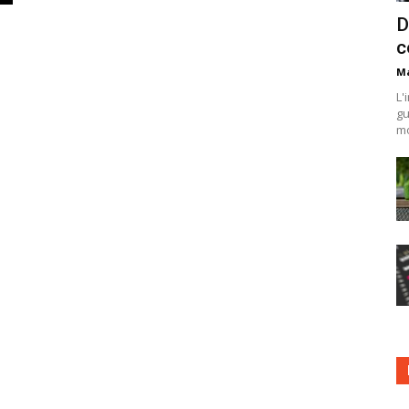
D
c
Ma
L'
gu
mo