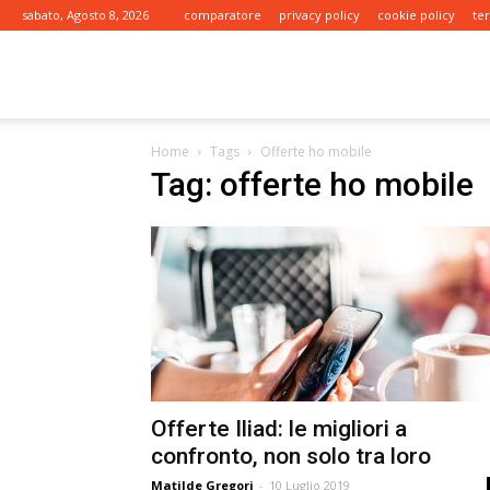
sabato, Agosto 8, 2026
comparatore
privacy policy
cookie policy
te
tariffe.it
Home
Tags
Offerte ho mobile
Tag: offerte ho mobile
Offerte Iliad: le migliori a
confronto, non solo tra loro
Matilde Gregori
-
10 Luglio 2019