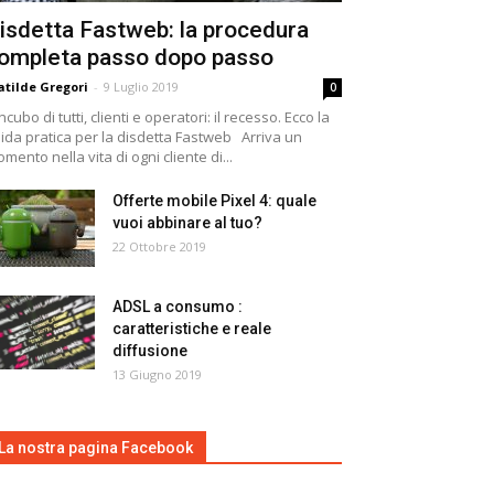
isdetta Fastweb: la procedura
ompleta passo dopo passo
tilde Gregori
-
9 Luglio 2019
0
incubo di tutti, clienti e operatori: il recesso. Ecco la
ida pratica per la disdetta Fastweb Arriva un
mento nella vita di ogni cliente di...
Offerte mobile Pixel 4: quale
vuoi abbinare al tuo?
22 Ottobre 2019
ADSL a consumo :
caratteristiche e reale
diffusione
13 Giugno 2019
La nostra pagina Facebook