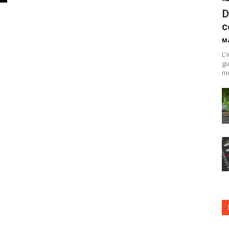
D
c
Ma
L'
gu
mo