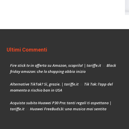
Ultimi Commenti
Fire stick tv in offerta su Amazon, scoprilo! | tariffe.it
Black
su
friday amazon: che lo shopping abbia inizio
Alternative TikTok? Sì, grazie. | tariffe.it
Tik Tok: l’app del
su
momento a rischio ban in USA
Acquista subito Huawei P30 Pro: tanti regali ti aspettano |
tariffe.it
Huawei FreeBuds3i: una musica mai sentita
su