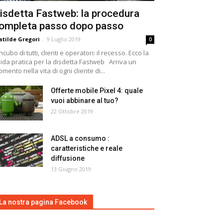
isdetta Fastweb: la procedura
ompleta passo dopo passo
tilde Gregori
-
9 Luglio 2019
0
incubo di tutti, clienti e operatori: il recesso. Ecco la
ida pratica per la disdetta Fastweb Arriva un
mento nella vita di ogni cliente di...
Offerte mobile Pixel 4: quale
vuoi abbinare al tuo?
22 Ottobre 2019
ADSL a consumo :
caratteristiche e reale
diffusione
13 Giugno 2019
La nostra pagina Facebook