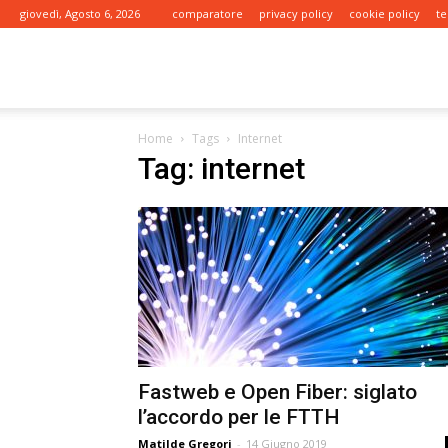
giovedì, Agosto 6, 2026
comparatore
privacy policy
cookie policy
te
tariffe.it
Home
Tags
Internet
Tag: internet
Fastweb e Open Fiber: siglato
l’accordo per le FTTH
Matilde Gregori
-
14 Giugno 2019