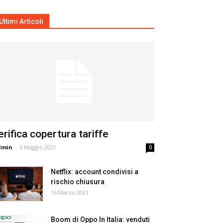
Ultimi Articoli
erifica copertura tariffe
dmin
-
6 Maggio 2021
0
Netflix: account condivisi a
rischio chiusura
16 Marzo 2021
Boom di Oppo In Italia: venduti