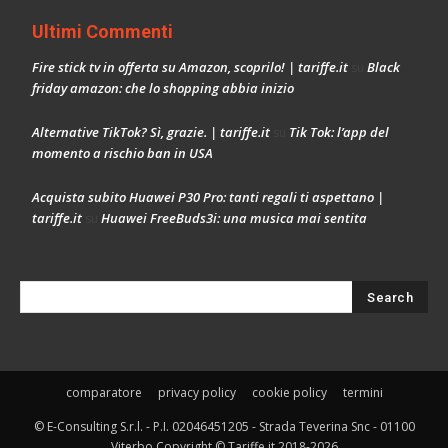
Ultimi Commenti
Fire stick tv in offerta su Amazon, scoprilo! | tariffe.it
Black
su
friday amazon: che lo shopping abbia inizio
Alternative TikTok? Sì, grazie. | tariffe.it
Tik Tok: l’app del
su
momento a rischio ban in USA
Acquista subito Huawei P30 Pro: tanti regali ti aspettano |
tariffe.it
Huawei FreeBuds3i: una musica mai sentita
su
comparatore
privacy policy
cookie policy
termini
© E-Consulting S.r.l. - P.I. 02046451205 - Strada Teverina Snc - 01100
Viterbo Copyright © Tariffe.it 2018-2026