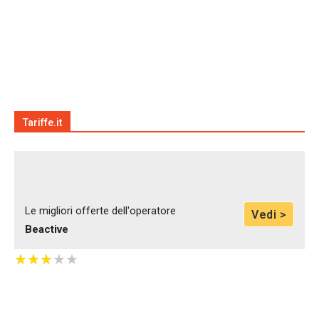
Tariffe.it
Le migliori offerte dell'operatore
Vedi >
Beactive
★
★
★
★
★
★
★
★
★
★