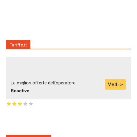
Tariffe.it
Le migliori offerte dell'operatore
Vedi >
Beactive
★
★
★
★
★
★
★
★
★
★