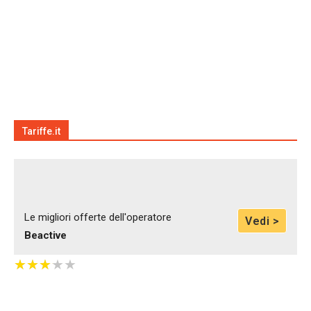
Tariffe.it
Le migliori offerte dell'operatore
Vedi >
Beactive
★
★
★
★
★
★
★
★
★
★