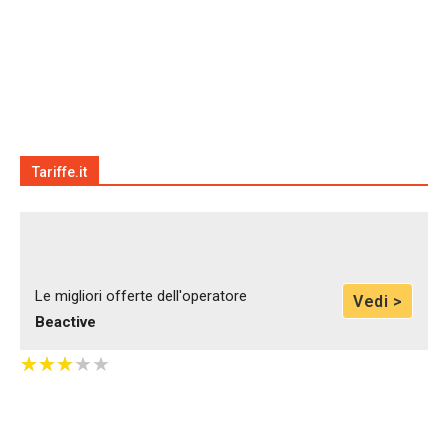
Tariffe.it
Le migliori offerte dell'operatore
Vedi >
Beactive
★
★
★
★
★
★
★
★
★
★