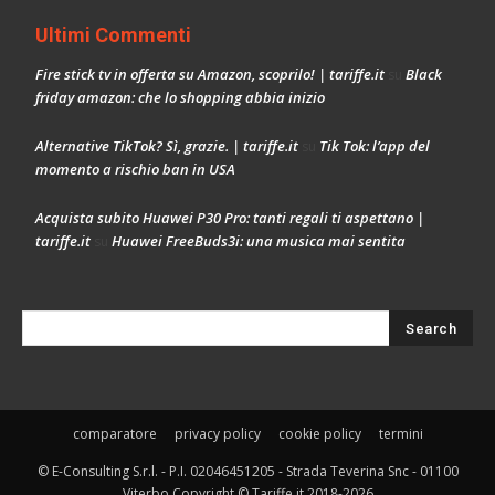
Ultimi Commenti
Fire stick tv in offerta su Amazon, scoprilo! | tariffe.it
Black
su
friday amazon: che lo shopping abbia inizio
Alternative TikTok? Sì, grazie. | tariffe.it
Tik Tok: l’app del
su
momento a rischio ban in USA
Acquista subito Huawei P30 Pro: tanti regali ti aspettano |
tariffe.it
Huawei FreeBuds3i: una musica mai sentita
su
comparatore
privacy policy
cookie policy
termini
© E-Consulting S.r.l. - P.I. 02046451205 - Strada Teverina Snc - 01100
Viterbo Copyright © Tariffe.it 2018-2026