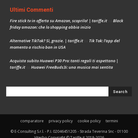
Ultimi Commenti
Fire stick tv in offerta su Amazon, scoprilo! | tariffe.it
Black
su
friday amazon: che lo shopping abbia inizio
Alternative TikTok? Sì, grazie. | tariffe.it
Tik Tok: l’app del
su
momento a rischio ban in USA
Acquista subito Huawei P30 Pro: tanti regali ti aspettano |
tariffe.it
Huawei FreeBuds3i: una musica mai sentita
su
comparatore
privacy policy
cookie policy
termini
© E-Consulting S.r.l. - P.I. 02046451205 - Strada Teverina Snc - 01100
Viterbo Copyright © Tariffe.it 2018-2026