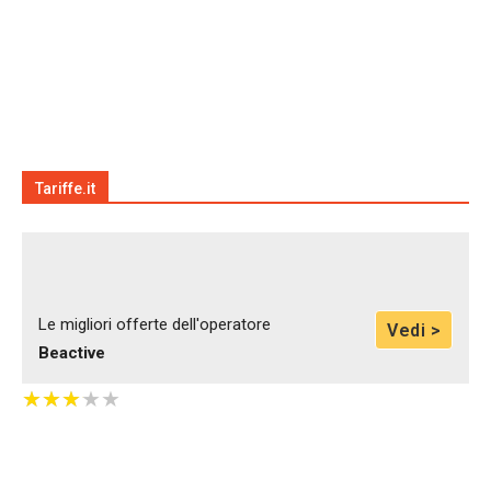
Tariffe.it
Le migliori offerte dell'operatore
Vedi >
Beactive
★
★
★
★
★
★
★
★
★
★