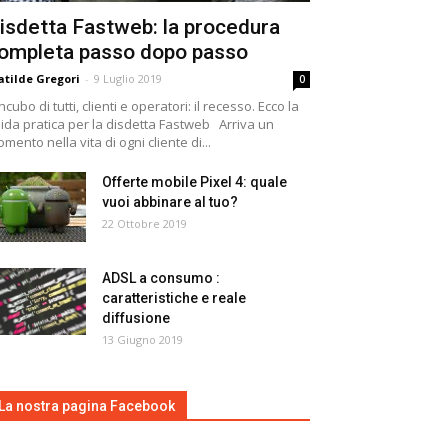
isdetta Fastweb: la procedura
ompleta passo dopo passo
tilde Gregori
-
9 Luglio 2019
0
incubo di tutti, clienti e operatori: il recesso. Ecco la
ida pratica per la disdetta Fastweb Arriva un
mento nella vita di ogni cliente di...
Offerte mobile Pixel 4: quale
vuoi abbinare al tuo?
22 Ottobre 2019
ADSL a consumo :
caratteristiche e reale
diffusione
13 Giugno 2019
La nostra pagina Facebook