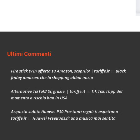
Ultimi Commenti
Fire stick tv in offerta su Amazon, scoprilo! | tariffe.it
Black
su
friday amazon: che lo shopping abbia inizio
Alternative TikTok? Sì, grazie. | tariffe.it
Tik Tok: l’app del
su
momento a rischio ban in USA
Acquista subito Huawei P30 Pro: tanti regali ti aspettano |
tariffe.it
Huawei FreeBuds3i: una musica mai sentita
su