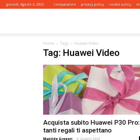
giovedì, Agosto 6, 2026
comparatore
privacy policy
cookie policy
te
tariffe.it
Home
Tags
Huawei Video
Tag: Huawei Video
Acquista subito Huawei P30 Pro:
tanti regali ti aspettano
Matilde Gregori
-
8 Giugno 2020