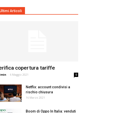
Ultimi Articoli
erifica copertura tariffe
dmin
-
6 Maggio 2021
0
Netflix: account condivisi a
rischio chiusura
16 Marzo 2021
Boom di Oppo In Italia: venduti