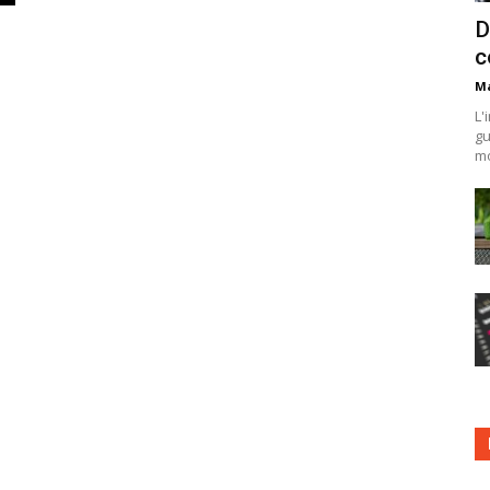
D
c
Ma
L'
gu
mo