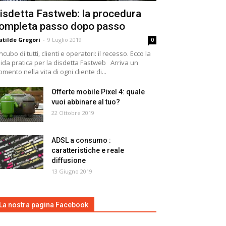
isdetta Fastweb: la procedura
ompleta passo dopo passo
tilde Gregori
-
9 Luglio 2019
0
incubo di tutti, clienti e operatori: il recesso. Ecco la
ida pratica per la disdetta Fastweb Arriva un
mento nella vita di ogni cliente di...
Offerte mobile Pixel 4: quale
vuoi abbinare al tuo?
22 Ottobre 2019
ADSL a consumo :
caratteristiche e reale
diffusione
13 Giugno 2019
La nostra pagina Facebook