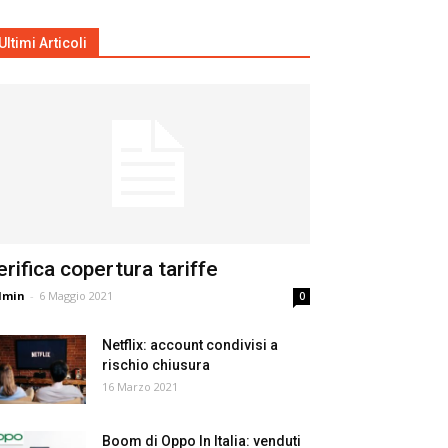
Ultimi Articoli
erifica copertura tariffe
dmin
-
6 Maggio 2021
0
Netflix: account condivisi a
rischio chiusura
16 Marzo 2021
Boom di Oppo In Italia: venduti