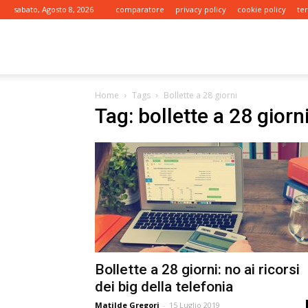
sabato, Agosto 8, 2026
comparatore
privacy policy
cookie policy
te
tariffe.it
Home
Tags
Bollette a 28 giorni
Tag: bollette a 28 giorn
Bollette a 28 giorni: no ai ricorsi
dei big della telefonia
Matilde Gregori
-
15 Luglio 2019