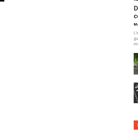
D
c
Ma
L'
gu
mo