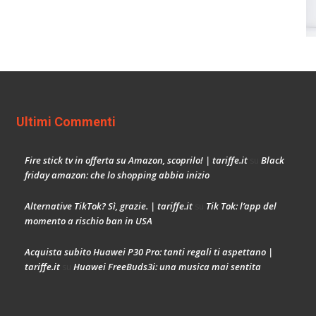
Ultimi Commenti
Fire stick tv in offerta su Amazon, scoprilo! | tariffe.it
Black
su
friday amazon: che lo shopping abbia inizio
Alternative TikTok? Sì, grazie. | tariffe.it
Tik Tok: l’app del
su
momento a rischio ban in USA
Acquista subito Huawei P30 Pro: tanti regali ti aspettano |
tariffe.it
Huawei FreeBuds3i: una musica mai sentita
su