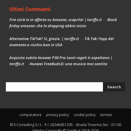
Ultimi Commenti
Fire stick tv in offerta su Amazon, scoprilo! | tariffe.it
Black
su
friday amazon: che lo shopping abbia inizio
Alternative TikTok? Sì, grazie. | tariffe.it
Tik Tok: l’app del
su
momento a rischio ban in USA
Acquista subito Huawei P30 Pro: tanti regali ti aspettano |
tariffe.it
Huawei FreeBuds3i: una musica mai sentita
su
comparatore
privacy policy
cookie policy
termini
© E-Consulting S.r.l. - P.I. 02046451205 - Strada Teverina Snc - 01100
Viterbo Copyright © Tariffe.it 2018-2026