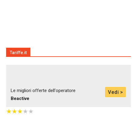
Tariffe.it
Le migliori offerte dell'operatore
Vedi >
Beactive
★
★
★
★
★
★
★
★
★
★