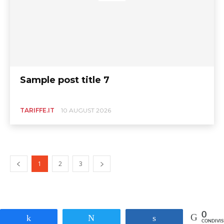
Sample post title 7
TARIFFE.IT
10 AUGUST 2026
1
2
3
0
Share
Tweet
Share
CONDIVIS