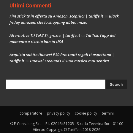
Ultimi Commenti
Fire stick tv in offerta su Amazon, scoprilo! | tariffe.it
Black
su
friday amazon: che lo shopping abbia inizio
Alternative TikTok? Sì, grazie. | tariffe.it
Tik Tok: l’app del
su
momento a rischio ban in USA
Acquista subito Huawei P30 Pro: tanti regali ti aspettano |
tariffe.it
Huawei FreeBuds3i: una musica mai sentita
su
comparatore
privacy policy
cookie policy
termini
© E-Consulting S.r.l. - P.I. 02046451205 - Strada Teverina Snc - 01100
Viterbo Copyright © Tariffe.it 2018-2026