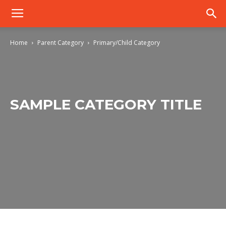
Home
Parent Category
Primary/Child Category
SAMPLE CATEGORY TITLE
Sample Category I
Sample Category II
Sample Category III
Sample 